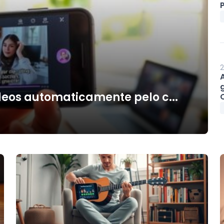
P
2
deos automaticamente pelo c...
O