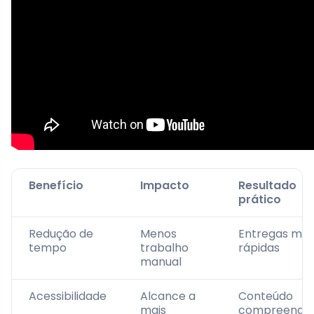
Benefício
Impacto
Resultado
prático
Redução de
Menos
Entregas mai
tempo
trabalho
rápidas
manual
Acessibilidade
Alcance a
Conteúdo
mais
compreendid