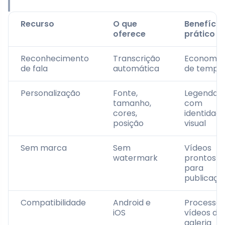
Recurso
O que
Benefício
oferece
prático
Reconhecimento
Transcrição
Economia
de fala
automática
de tempo
Personalização
Fonte,
Legendas
tamanho,
com
cores,
identidad
posição
visual
Sem marca
Sem
Vídeos
watermark
prontos
para
publicaçã
Compatibilidade
Android e
Processa
iOS
vídeos da
galeria