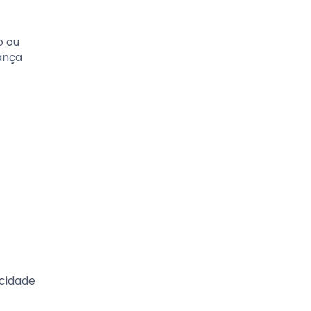
o ou
ança
acidade