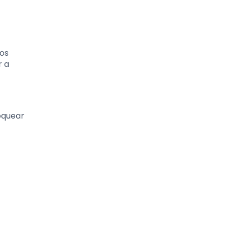
ios
r a
oquear