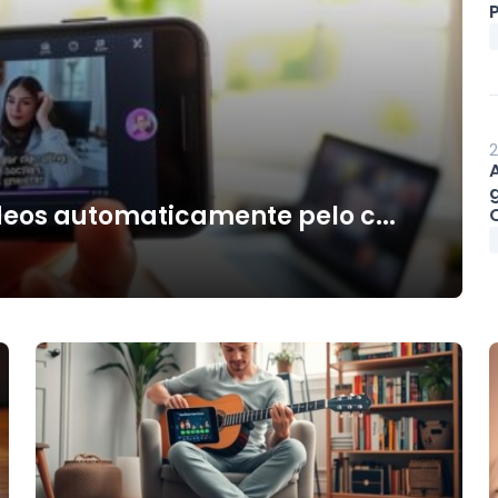
P
2
deos automaticamente pelo c...
O