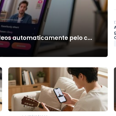
1
deos automaticamente pelo c...
O