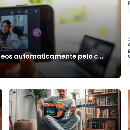
P
2
deos automaticamente pelo c...
O