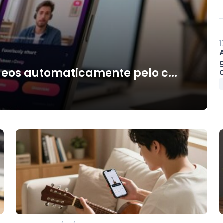
1
deos automaticamente pelo c...
O