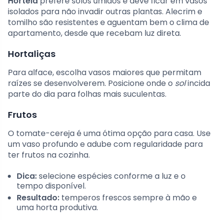
Hortelã
prefere solos úmidos e deve ficar em vasos
isolados para não invadir outras plantas. Alecrim e
tomilho são resistentes e aguentam bem o clima de
apartamento, desde que recebam luz direta.
Hortaliças
Para alface, escolha vasos maiores que permitam
raízes se desenvolverem. Posicione onde o
sol
incida
parte do dia para folhas mais suculentas.
Frutos
O tomate-cereja é uma ótima opção para casa. Use
um vaso profundo e adube com regularidade para
ter frutos na cozinha.
Dica:
selecione espécies conforme a luz e o
tempo disponível.
Resultado:
temperos frescos sempre à mão e
uma horta produtiva.