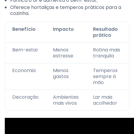
Purifica o ar e aumenta o bem-estar;
Oferece hortaliças e temperos práticos para a
cozinha.
Benefício
Impacto
Resultado
prático
Bem-estar
Menos
Rotina mais
estresse
tranquila
Economia
Menos
Temperos
gastos
sempre à
mão
Decoração
Ambientes
Lar mais
mais vivos
acolhedor