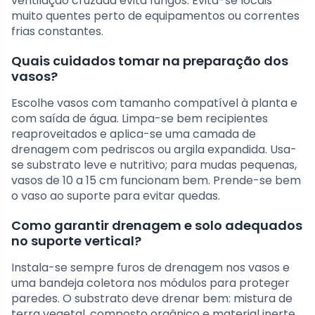
ventilação cruzada evita fungos. Evita-se locais
muito quentes perto de equipamentos ou correntes
frias constantes.
Quais cuidados tomar na preparação dos
vasos?
Escolhe vasos com tamanho compatível à planta e
com saída de água. Limpa-se bem recipientes
reaproveitados e aplica-se uma camada de
drenagem com pedriscos ou argila expandida. Usa-
se substrato leve e nutritivo; para mudas pequenas,
vasos de 10 a 15 cm funcionam bem. Prende-se bem
o vaso ao suporte para evitar quedas.
Como garantir drenagem e solo adequados
no suporte vertical?
Instala-se sempre furos de drenagem nos vasos e
uma bandeja coletora nos módulos para proteger
paredes. O substrato deve drenar bem: mistura de
terra vegetal, composto orgânico e material inerte