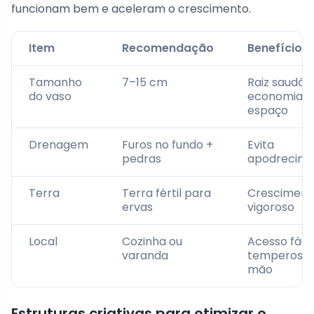
funcionam bem e aceleram o crescimento.
Item
Recomendação
Benefício
Tamanho
7–15 cm
Raiz saudáv
do vaso
economia d
espaço
Drenagem
Furos no fundo +
Evita
pedras
apodrecim
Terra
Terra fértil para
Cresciment
ervas
vigoroso
Local
Cozinha ou
Acesso fácil
varanda
temperos à
mão
Estruturas criativas para otimizar o