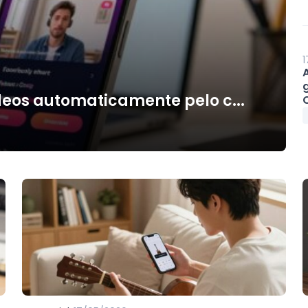
1
deos automaticamente pelo c...
O