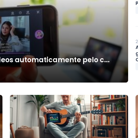
P
2
deos automaticamente pelo c...
O