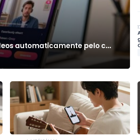
1
deos automaticamente pelo c...
O