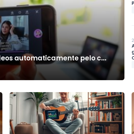
P
2
deos automaticamente pelo c...
O