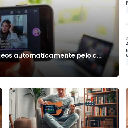
P
2
deos automaticamente pelo c...
O