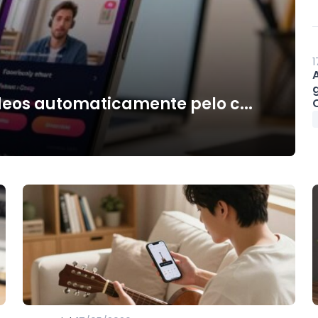
1
deos automaticamente pelo c...
O