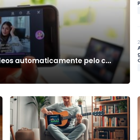
P
2
deos automaticamente pelo c...
O