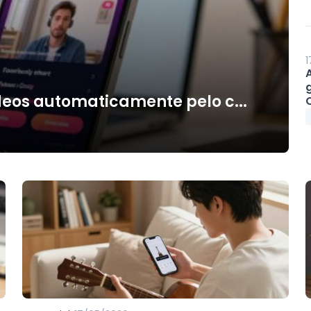
1
deos automaticamente pelo c...
O