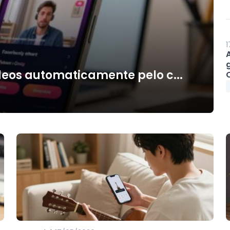
1
deos automaticamente pelo c...
O