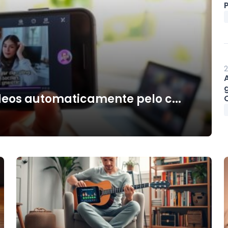
P
2
deos automaticamente pelo c...
O