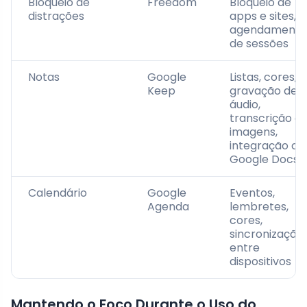
Bloqueio de
Freedom
Bloqueio de
distrações
apps e sites,
agendamento
de sessões
Notas
Google
Listas, cores,
Keep
gravação de
áudio,
transcrição d
imagens,
integração c
Google Docs
Calendário
Google
Eventos,
Agenda
lembretes,
cores,
sincronização
entre
dispositivos
Mantendo o Foco Durante o Uso do