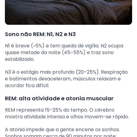
Sono não REM: N1, N2 e N3
N1 é breve (~5%) e tem queda de vigília. N2 ocupa
quase metade da noite (45–55%) e traz sono
estabilizado.
N3 é o estágio mais profundo (20–25%). Respiração
e batimentos desaceleram, músculos relaxam e
acordar fica difícil.
REM: alta atividade e atonia muscular
REM representa 15–25% do tempo. O cérebro
mostra atividade intensa e olhos movem-se rápido.
A atonia impede que a gente encene os sonhos.
Sonhos somam cerca de 90 minutos por noite;