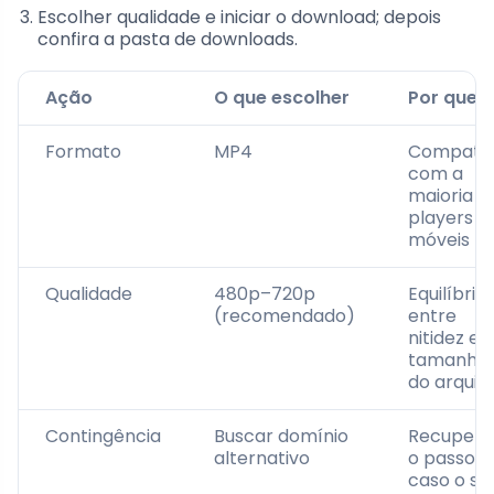
Escolher qualidade e iniciar o download; depois
confira a pasta de downloads.
Ação
O que escolher
Por que
Formato
MP4
Compatív
com a
maioria d
players
móveis
Qualidade
480p–720p
Equilíbrio
(recomendado)
entre
nitidez e
tamanho
do arquiv
Contingência
Buscar domínio
Recupera
alternativo
o passo
caso o sit